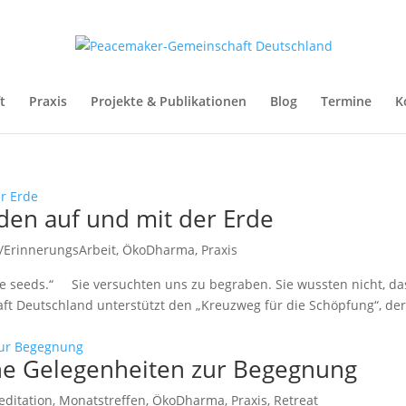
t
Praxis
Projekte & Publikationen
Blog
Termine
K
eden auf und mit der Erde
/ErinnerungsArbeit
,
ÖkoDharma
,
Praxis
ere seeds.“ Sie versuchten uns zu begraben. Sie wussten nicht, da
t Deutschland unterstützt den „Kreuzweg für die Schöpfung“, der
he Gelegenheiten zur Begegnung
ditation
,
Monatstreffen
,
ÖkoDharma
,
Praxis
,
Retreat