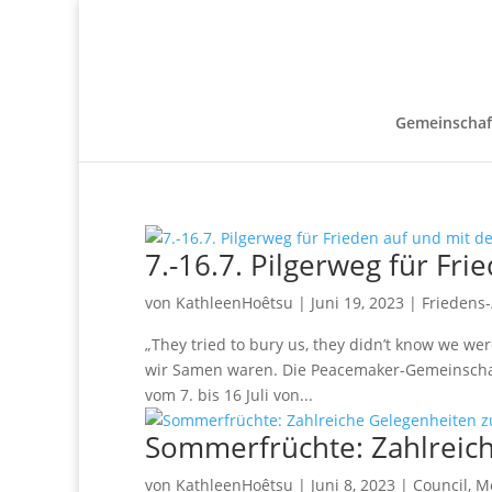
Gemeinschaf
7.-16.7. Pilgerweg für Fri
von
KathleenHoêtsu
|
Juni 19, 2023
|
Friedens-
„They tried to bury us, they didn’t know we w
wir Samen waren. Die Peacemaker-Gemeinschaf
vom 7. bis 16 Juli von...
Sommerfrüchte: Zahlreic
von
KathleenHoêtsu
|
Juni 8, 2023
|
Council
,
Me