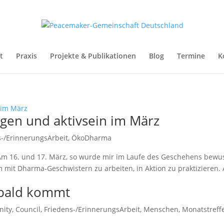
t
Praxis
Projekte & Publikationen
Blog
Termine
K
egen und aktivsein im März
s-/ErinnerungsArbeit
,
ÖkoDharma
Am 16. und 17. März, so wurde mir im Laufe des Geschehens bewus
m mit Dharma-Geschwistern zu arbeiten, in Aktion zu praktizieren.
bald kommt
ity
,
Council
,
Friedens-/ErinnerungsArbeit
,
Menschen
,
Monatstreff