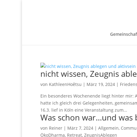
Gemeinschaf
nicht wissen, Zeugnis abl
von
KathleenHoêtsu
|
März 19, 2024
|
Frieden
Ein besonderes Wochenende liegt hinter mir: 
hatte ich gleich drei Gelegenheiten, gemeinsa
16.3. lief in Köln eine Veranstaltung zum...
Was schon war…und was 
von
Reiner
|
März 7, 2024
|
Allgemein
,
Commun
ÖkoDharma
,
Retreat
,
ZeugnisAblegen