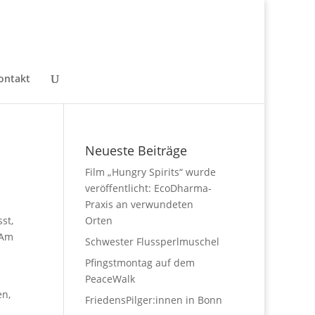
ontakt
Neueste Beiträge
Film „Hungry Spirits“ wurde
veröffentlicht: EcoDharma-
Praxis an verwundeten
st,
Orten
 Am
Schwester Flussperlmuschel
Pfingstmontag auf dem
PeaceWalk
en
,
FriedensPilger:innen in Bonn