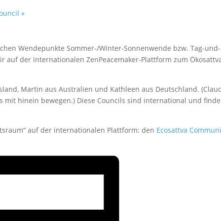
ouncil
»
türlichen Wendepunkte Sommer-/Winter-Sonnenwende bzw. Tag-und-
wir auf der internationalen ZenPeacemaker-Plattform zum Ökosattv
Island, Martin aus Australien und Kathleen aus Deutschland. (Clau
is mit hinein bewegen.) Diese Councils sind international und finde
tsraum“ auf der internationalen Plattform: den
Ecosattva Communi