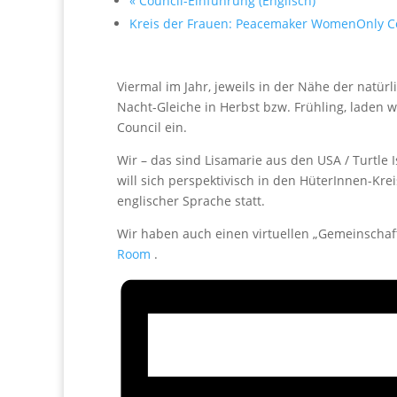
«
Council-Einführung (Englisch)
Kreis der Frauen: Peacemaker WomenOnly C
Viermal im Jahr, jeweils in der Nähe der na
Nacht-Gleiche in Herbst bzw. Frühling, laden 
Council ein.
Wir – das sind Lisamarie aus den USA / Turtle 
will sich perspektivisch in den HüterInnen-Kre
englischer Sprache statt.
Wir haben auch einen virtuellen „Gemeinschaf
Room
.