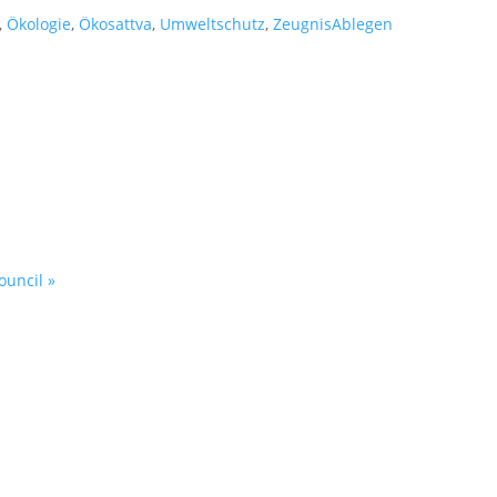
,
Ökologie
,
Ökosattva
,
Umweltschutz
,
ZeugnisAblegen
ouncil
»