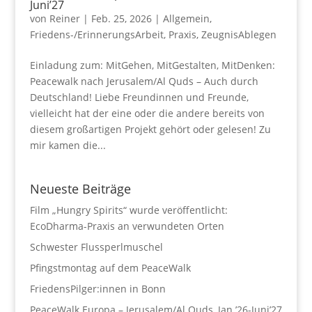
Juni’27
von
Reiner
|
Feb. 25, 2026
|
Allgemein
,
Friedens-/ErinnerungsArbeit
,
Praxis
,
ZeugnisAblegen
Einladung zum: MitGehen, MitGestalten, MitDenken:
Peacewalk nach Jerusalem/Al Quds – Auch durch
Deutschland! Liebe Freundinnen und Freunde,
vielleicht hat der eine oder die andere bereits von
diesem großartigen Projekt gehört oder gelesen! Zu
mir kamen die...
Neueste Beiträge
Film „Hungry Spirits“ wurde veröffentlicht:
EcoDharma-Praxis an verwundeten Orten
Schwester Flussperlmuschel
Pfingstmontag auf dem PeaceWalk
FriedensPilger:innen in Bonn
PeaceWalk Europa – Jerusalem/Al Quds, Jan.’26-Juni’27