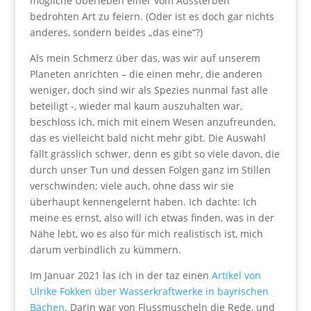
mögliche Überleben einer vom Aussterben
bedrohten Art zu feiern. (Oder ist es doch gar nichts
anderes, sondern beides „das eine“?)
Als mein Schmerz über das, was wir auf unserem
Planeten anrichten – die einen mehr, die anderen
weniger, doch sind wir als Spezies nunmal fast alle
beteiligt -, wieder mal kaum auszuhalten war,
beschloss ich, mich mit einem Wesen anzufreunden,
das es vielleicht bald nicht mehr gibt. Die Auswahl
fällt grässlich schwer, denn es gibt so viele davon, die
durch unser Tun und dessen Folgen ganz im Stillen
verschwinden; viele auch, ohne dass wir sie
überhaupt kennengelernt haben. Ich dachte: Ich
meine es ernst, also will ich etwas finden, was in der
Nähe lebt, wo es also für mich realistisch ist, mich
darum verbindlich zu kümmern.
Im Januar 2021 las ich in der taz einen
Artikel von
Ulrike Fokken über Wasserkraftwerke in bayrischen
Bächen
. Darin war von Flussmuscheln die Rede, und