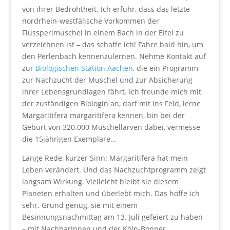
von ihrer Bedrohtheit. Ich erfuhr, dass das letzte
nordrhein-westfälische Vorkommen der
Flussperlmuschel in einem Bach in der Eifel zu
verzeichnen ist – das schaffe ich! Fahre bald hin, um
den Perlenbach kennenzulernen. Nehme Kontakt auf
zur
Biologischen Station Aachen
, die ein Programm
zur Nachzucht der Muschel und zur Absicherung
ihrer Lebensgrundlagen fährt. Ich freunde mich mit
der zuständigen Biologin an, darf mit ins Feld, lerne
Margaritifera margaritifera kennen, bin bei der
Geburt von 320.000 Muschellarven dabei, vermesse
die 15jährigen Exemplare…
Lange Rede, kurzer Sinn: Margaritifera hat mein
Leben verändert. Und das Nachzuchtprogramm zeigt
langsam Wirkung. Vielleicht bleibt sie diesem
Planeten erhalten und überlebt mich. Das hoffe ich
sehr. Grund genug, sie mit einem
Besinnungsnachmittag am 13. Juli gefeiert zu haben
– mit NachbarInnen und der Köln-Bonner