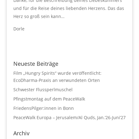
Danke, für die Beschreibung deines Liebeskummers
und für die Reise deines liebenden Herzens. Das das
Herz so groß sein kann…
Dorle
Neueste Beiträge
Film „Hungry Spirits“ wurde veröffentlicht:
EcoDharma-Praxis an verwundeten Orten
Schwester Flussperlmuschel
Pfingstmontag auf dem PeaceWalk
FriedensPilger:innen in Bonn
PeaceWalk Europa – Jerusalem/Al Quds, Jan.’26-Juni’27
Archiv