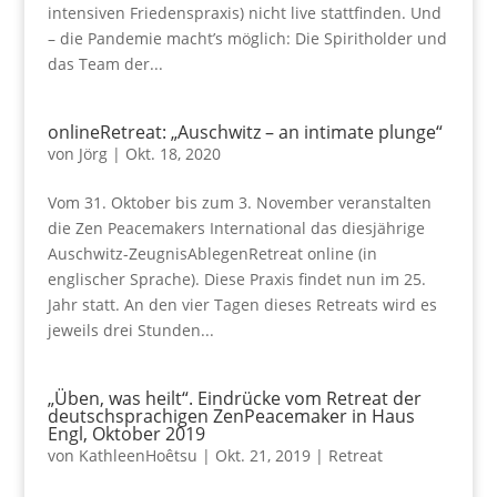
intensiven Friedenspraxis) nicht live stattfinden. Und
– die Pandemie macht’s möglich: Die Spiritholder und
das Team der...
onlineRetreat: „Auschwitz – an intimate plunge“
von
Jörg
|
Okt. 18, 2020
Vom 31. Oktober bis zum 3. November veranstalten
die Zen Peacemakers International das diesjährige
Auschwitz-ZeugnisAblegenRetreat online (in
englischer Sprache). Diese Praxis findet nun im 25.
Jahr statt. An den vier Tagen dieses Retreats wird es
jeweils drei Stunden...
„Üben, was heilt“. Eindrücke vom Retreat der
deutschsprachigen ZenPeacemaker in Haus
Engl, Oktober 2019
von
KathleenHoêtsu
|
Okt. 21, 2019
|
Retreat