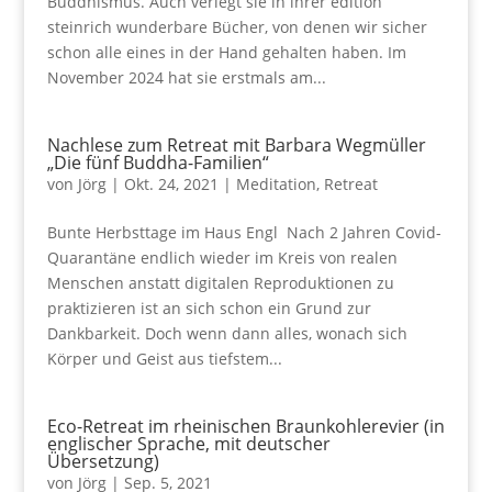
Buddhismus. Auch verlegt sie in ihrer edition
steinrich wunderbare Bücher, von denen wir sicher
schon alle eines in der Hand gehalten haben. Im
November 2024 hat sie erstmals am...
Nachlese zum Retreat mit Barbara Wegmüller
„Die fünf Buddha-Familien“
von
Jörg
|
Okt. 24, 2021
|
Meditation
,
Retreat
Bunte Herbsttage im Haus Engl Nach 2 Jahren Covid-
Quarantäne endlich wieder im Kreis von realen
Menschen anstatt digitalen Reproduktionen zu
praktizieren ist an sich schon ein Grund zur
Dankbarkeit. Doch wenn dann alles, wonach sich
Körper und Geist aus tiefstem...
Eco-Retreat im rheinischen Braunkohlerevier (in
englischer Sprache, mit deutscher
Übersetzung)
von
Jörg
|
Sep. 5, 2021